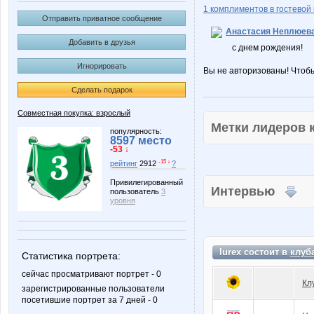
1 комплиментов в гостевой 
Отправить приватное сообщение
Анастасия Неплюев
Добавить в друзья
с днем рождения!
Игнорировать
Вы не авторизованы! Чтоб
Сделать подарок
Совместная покупка: взрослый
Метки лидеров
популярность:
8597 место
-53 ↓
-15 ↓
рейтинг
2912
?
Привилегированный
Интервью
пользователь
3
уровня
lurex состоит в
клуб
Статистика портрета:
сейчас просматривают портрет - 0
Кл
зарегистрированные пользователи
посетившие портрет за 7 дней - 0